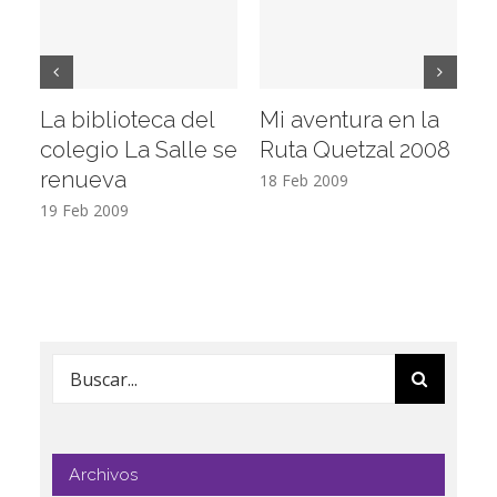
La biblioteca del
Mi aventura en la
Vi
colegio La Salle se
Ruta Quetzal 2008
E
renueva
T
18 Feb 2009
19 Feb 2009
17
Buscar:
Archivos