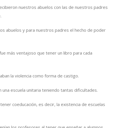
recibieron nuestros abuelos con las de nuestros padres
.
tros abuelos y para nuestros padres el hecho de poder
o fue más ventajoso que tener un libro para cada
zaban la violencia como forma de castigo.
una escuela unitaria teniendo tantas dificultades.
tener coeducación, es decir, la existencia de escuelas
enían los profesores al tener que enseñar a alumnos