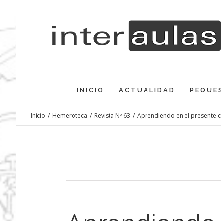
Saltar
al
contenido
INICIO
ACTUALIDAD
PEQUE
Inicio
/
Hemeroteca
/
Revista Nº 63
/
Aprendiendo en el presente 