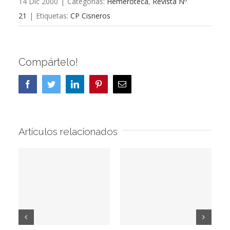
14 Dic 2000
|
Categorías:
Hemeroteca
,
Revista Nº
21
|
Etiquetas:
CP Cisneros
Compártelo!
Facebook
Twitter
LinkedIn
Pinterest
Correo
electrónico
Artículos relacionados