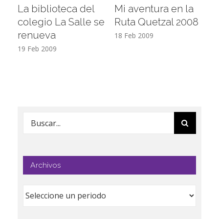
La biblioteca del
Mi aventura en la
Vi
colegio La Salle se
Ruta Quetzal 2008
E
renueva
T
18 Feb 2009
19 Feb 2009
17
Buscar:
Archivos