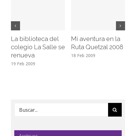
La biblioteca del
Mi aventura en la
Vi
colegio La Salle se
Ruta Quetzal 2008
E
renueva
T
18 Feb 2009
19 Feb 2009
17
Buscar:
Archivos