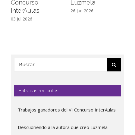
Concurso
Luzmela
d
InterAulas
26 Jun 2026
19
03 Jul 2026
Buscar:
Entradas recientes
Trabajos ganadores del VI Concurso InterAulas
Descubriendo a la autora que creó Luzmela