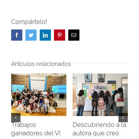
Compártelo!
Facebook
Twitter
LinkedIn
Pinterest
Correo
electrónico
Artículos relacionados
Trabajos
Descubriendo a la
V
ganadores del VI
autora que creó
e