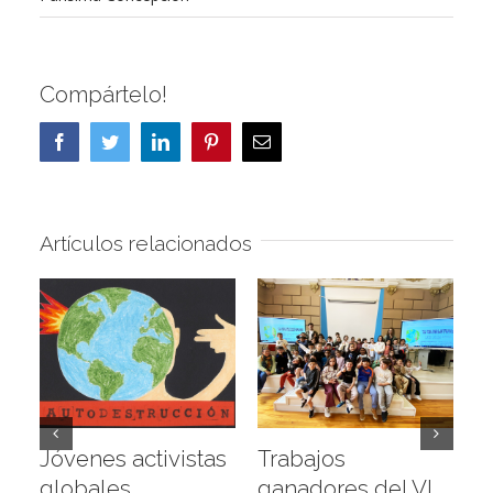
Compártelo!
Facebook
Twitter
LinkedIn
Pinterest
Correo
electrónico
Artículos relacionados
Jóvenes activistas
Trabajos
D
globales
ganadores del VI
a