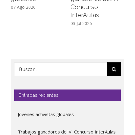
Concurso
L
07 Ago 2026
InterAulas
26
03 Jul 2026
Buscar:
Entradas recientes
Jóvenes activistas globales
Trabajos ganadores del VI Concurso InterAulas