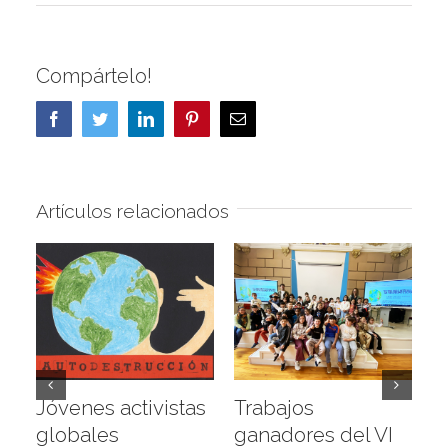
Compártelo!
Facebook
Twitter
LinkedIn
Pinterest
Correo
electrónico
Artículos relacionados
Jóvenes activistas
Trabajos
D
globales
ganadores del VI
a