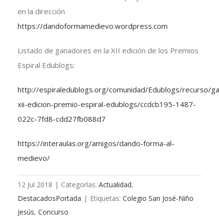
en la dirección
https://dandoformamedievo.wordpress.com
Listado de ganadores en la XII edición de los Premios
Espiral Edublogs:
http://espiraledublogs.org/comunidad/Edublogs/recurso/g
xii-edicion-premio-espiral-edublogs/ccdcb195-1487-
022c-7fd8-cdd27fb088d7
https://interaulas.org/amigos/dando-forma-al-
medievo/
12 Jul 2018
|
Categorías:
Actualidad
,
DestacadosPortada
|
Etiquetas:
Colegio San José-Niño
Jesús
,
Concurso