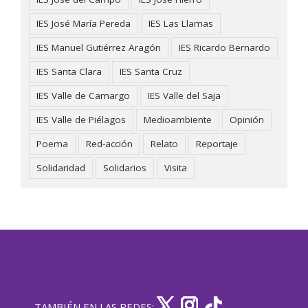
IES José María Pereda
IES Las Llamas
IES Manuel Gutiérrez Aragón
IES Ricardo Bernardo
IES Santa Clara
IES Santa Cruz
IES Valle de Camargo
IES Valle del Saja
IES Valle de Piélagos
Medioambiente
Opinión
Poema
Red-acción
Relato
Reportaje
Solidaridad
Solidarios
Visita
TAMBIÉN EN LAS REDES: