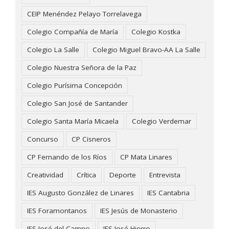
CEIP Menéndez Pelayo Torrelavega
Colegio Compañía de María
Colegio Kostka
Colegio La Salle
Colegio Miguel Bravo-AA La Salle
Colegio Nuestra Señora de la Paz
Colegio Purísima Concepción
Colegio San José de Santander
Colegio Santa María Micaela
Colegio Verdemar
Concurso
CP Cisneros
CP Fernando de los Ríos
CP Mata Linares
Creatividad
Crítica
Deporte
Entrevista
IES Augusto González de Linares
IES Cantabria
IES Foramontanos
IES Jesús de Monasterio
IES José del Campo
IES José Hierro