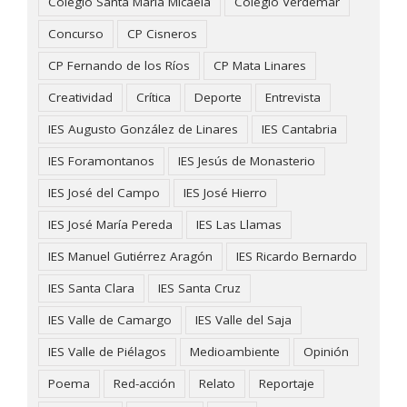
Colegio Santa María Micaela
Colegio Verdemar
Concurso
CP Cisneros
CP Fernando de los Ríos
CP Mata Linares
Creatividad
Crítica
Deporte
Entrevista
IES Augusto González de Linares
IES Cantabria
IES Foramontanos
IES Jesús de Monasterio
IES José del Campo
IES José Hierro
IES José María Pereda
IES Las Llamas
IES Manuel Gutiérrez Aragón
IES Ricardo Bernardo
IES Santa Clara
IES Santa Cruz
IES Valle de Camargo
IES Valle del Saja
IES Valle de Piélagos
Medioambiente
Opinión
Poema
Red-acción
Relato
Reportaje