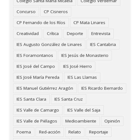
Colegio Santa María Micaela
Colegio Verdemar
Concurso
CP Cisneros
CP Fernando de los Ríos
CP Mata Linares
Creatividad
Crítica
Deporte
Entrevista
IES Augusto González de Linares
IES Cantabria
IES Foramontanos
IES Jesús de Monasterio
IES José del Campo
IES José Hierro
IES José María Pereda
IES Las Llamas
IES Manuel Gutiérrez Aragón
IES Ricardo Bernardo
IES Santa Clara
IES Santa Cruz
IES Valle de Camargo
IES Valle del Saja
IES Valle de Piélagos
Medioambiente
Opinión
Poema
Red-acción
Relato
Reportaje