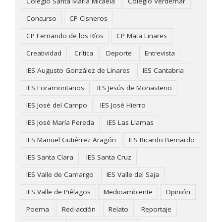
Colegio Santa María Micaela
Colegio Verdemar
Concurso
CP Cisneros
CP Fernando de los Ríos
CP Mata Linares
Creatividad
Crítica
Deporte
Entrevista
IES Augusto González de Linares
IES Cantabria
IES Foramontanos
IES Jesús de Monasterio
IES José del Campo
IES José Hierro
IES José María Pereda
IES Las Llamas
IES Manuel Gutiérrez Aragón
IES Ricardo Bernardo
IES Santa Clara
IES Santa Cruz
IES Valle de Camargo
IES Valle del Saja
IES Valle de Piélagos
Medioambiente
Opinión
Poema
Red-acción
Relato
Reportaje