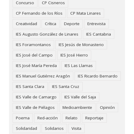
Concurso
CP Cisneros
CP Fernando de los Ríos
CP Mata Linares
Creatividad
Crítica
Deporte
Entrevista
IES Augusto González de Linares
IES Cantabria
IES Foramontanos
IES Jesús de Monasterio
IES José del Campo
IES José Hierro
IES José María Pereda
IES Las Llamas
IES Manuel Gutiérrez Aragón
IES Ricardo Bernardo
IES Santa Clara
IES Santa Cruz
IES Valle de Camargo
IES Valle del Saja
IES Valle de Piélagos
Medioambiente
Opinión
Poema
Red-acción
Relato
Reportaje
Solidaridad
Solidarios
Visita