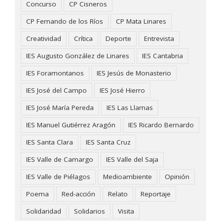
Concurso
CP Cisneros
CP Fernando de los Ríos
CP Mata Linares
Creatividad
Crítica
Deporte
Entrevista
IES Augusto González de Linares
IES Cantabria
IES Foramontanos
IES Jesús de Monasterio
IES José del Campo
IES José Hierro
IES José María Pereda
IES Las Llamas
IES Manuel Gutiérrez Aragón
IES Ricardo Bernardo
IES Santa Clara
IES Santa Cruz
IES Valle de Camargo
IES Valle del Saja
IES Valle de Piélagos
Medioambiente
Opinión
Poema
Red-acción
Relato
Reportaje
Solidaridad
Solidarios
Visita