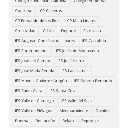
Colegio Santa María Micaela
Colegio Verdemar
Concurso
CP Cisneros
CP Fernando de los Ríos
CP Mata Linares
Creatividad
Crítica
Deporte
Entrevista
IES Augusto González de Linares
IES Cantabria
IES Foramontanos
IES Jesús de Monasterio
IES José del Campo
IES José Hierro
IES José María Pereda
IES Las Llamas
IES Manuel Gutiérrez Aragón
IES Ricardo Bernardo
IES Santa Clara
IES Santa Cruz
IES Valle de Camargo
IES Valle del Saja
IES Valle de Piélagos
Medioambiente
Opinión
Poema
Red-acción
Relato
Reportaje