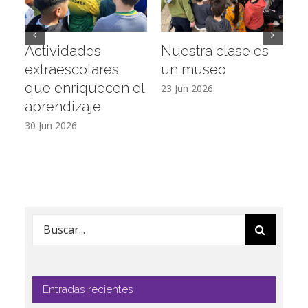
Actividades
Nuestra clase es
D
extraescolares
un museo
c
que enriquecen el
E
23 Jun 2026
aprendizaje
16
30 Jun 2026
Buscar:
Entradas recientes