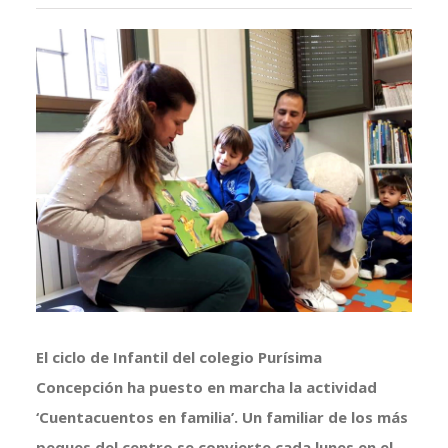
Ver
imagen
más
grande
El ciclo de Infantil del colegio Purísima
Concepción ha puesto en marcha la actividad
‘Cuentacuentos en familia’. Un familiar de los más
peques del centro se convierte cada lunes en el