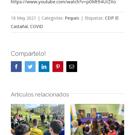
https://www.youtube.com/watch?v=p0Mt94UIZXo
18 May 2021
|
Categorías:
Peques
|
Etiquetas:
CEIP El
Castañal
,
COVID
Compártelo!
Facebook
Twitter
LinkedIn
Pinterest
Correo
electrónico
Artículos relacionados