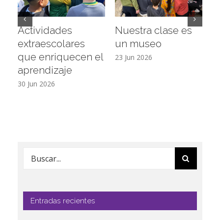
Actividades
Nuestra clase es
D
extraescolares
un museo
c
que enriquecen el
E
23 Jun 2026
aprendizaje
16
30 Jun 2026
Buscar:
Entradas recientes