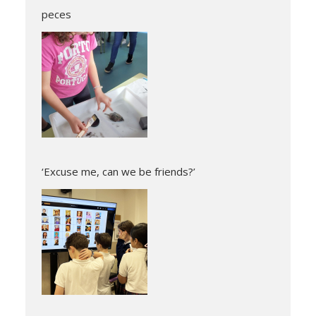
peces
‘Excuse me, can we be friends?’