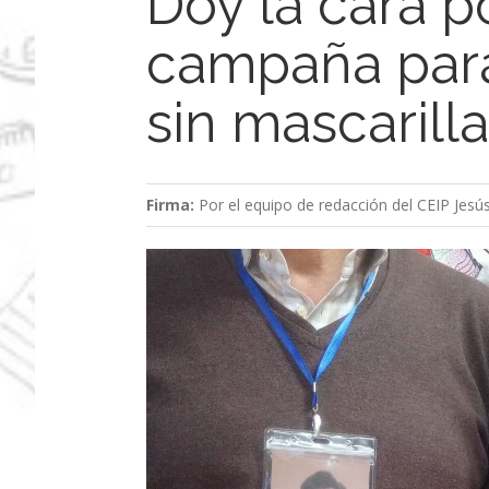
Doy la cara p
campaña para
sin mascarill
Firma:
Por el equipo de redacción del CEIP Jesú
Ver
imagen
más
grande