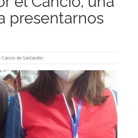
or el Cancio, una
 presentarnos
a
s Cancio de Santander.