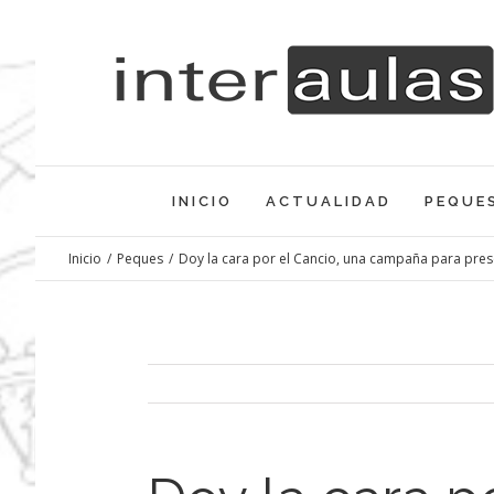
Saltar
al
contenido
INICIO
ACTUALIDAD
PEQUE
Inicio
/
Peques
/
Doy la cara por el Cancio, una campaña para pres