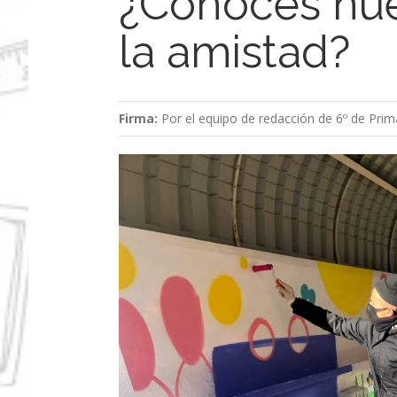
¿Conoces nue
la amistad?
Firma:
Por el equipo de redacción de 6º de Prim
Ver
imagen
más
grande