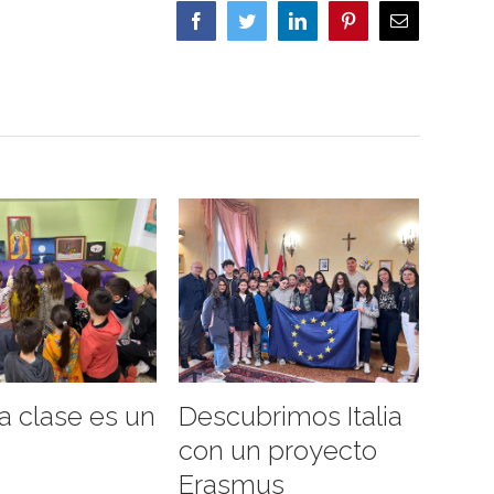
Facebook
Twitter
LinkedIn
Pinterest
Correo
electrónico
a clase es un
Descubrimos Italia
o
con un proyecto
Erasmus
6