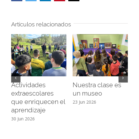
electrónico
Artículos relacionados
Actividades
Nuestra clase es
D
extraescolares
un museo
c
que enriquecen el
E
23 Jun 2026
aprendizaje
16
30 Jun 2026