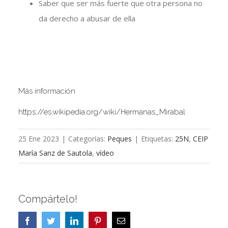
Saber que ser más fuerte que otra persona no
da derecho a abusar de ella
Más información
https://es.wikipedia.org/wiki/Hermanas_Mirabal
25 Ene 2023
|
Categorías:
Peques
|
Etiquetas:
25N
,
CEIP
María Sanz de Sautola
,
vídeo
Compártelo!
Facebook
Twitter
LinkedIn
Pinterest
Correo