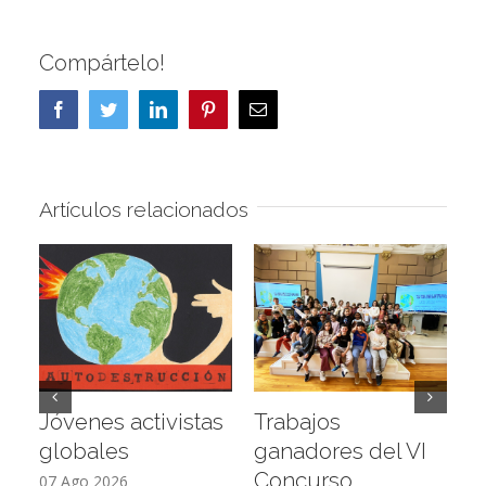
Compártelo!
Facebook
Twitter
LinkedIn
Pinterest
Correo
electrónico
Artículos relacionados
Jóvenes activistas
Trabajos
D
globales
ganadores del VI
a
Concurso
L
07 Ago 2026