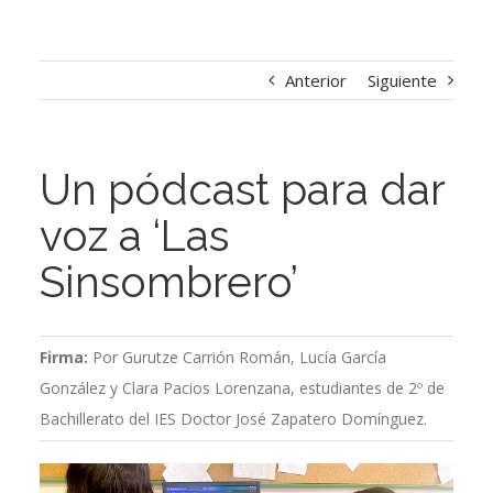
Anterior
Siguiente
Un pódcast para dar
voz a ‘Las
Sinsombrero’
Firma:
Por Gurutze Carrión Román, Lucía García
González y Clara Pacios Lorenzana, estudiantes de 2º de
Bachillerato del IES Doctor José Zapatero Domínguez.
Ver