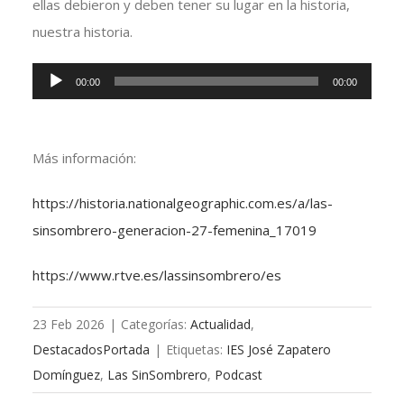
ellas debieron y deben tener su lugar en la historia,
nuestra historia.
Reproductor
00:00
00:00
de
audio
Más información:
https://historia.nationalgeographic.com.es/a/las-
sinsombrero-generacion-27-femenina_17019
https://www.rtve.es/lassinsombrero/es
23 Feb 2026
|
Categorías:
Actualidad
,
DestacadosPortada
|
Etiquetas:
IES José Zapatero
Domínguez
,
Las SinSombrero
,
Podcast