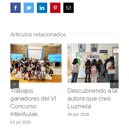
Facebook
Twitter
LinkedIn
Pinterest
Correo
electrónico
Artículos relacionados
Trabajos
Descubriendo a la
V
ganadores del VI
autora que creó
e
Concurso
Luzmela
d
InterAulas
26 Jun 2026
19
03 Jul 2026