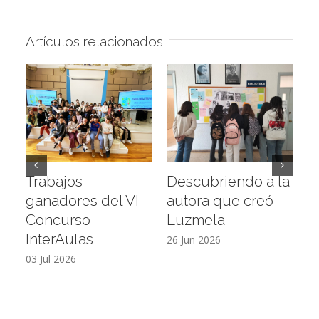
Artículos relacionados
Trabajos
Descubriendo a la
V
ganadores del VI
autora que creó
e
Concurso
Luzmela
d
InterAulas
26 Jun 2026
19
03 Jul 2026