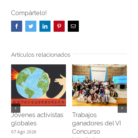
Compártelo!
Facebook
Twitter
LinkedIn
Pinterest
Correo
electrónico
Artículos relacionados
Jóvenes activistas
Trabajos
D
globales
ganadores del VI
a
Concurso
L
07 Ago 2026