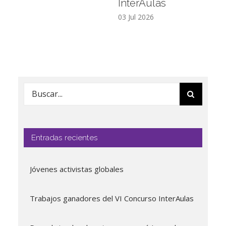
InterAulas
26
03 Jul 2026
Buscar:
Entradas recientes
Jóvenes activistas globales
Trabajos ganadores del VI Concurso InterAulas