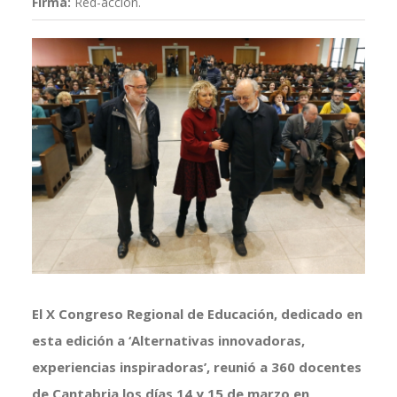
Firma:
Red-acción.
Ver
imagen
más
grande
El X Congreso Regional de Educación, dedicado en
esta edición a ‘Alternativas innovadoras,
experiencias inspiradoras’, reunió a 360 docentes
de Cantabria los días 14 y 15 de marzo en