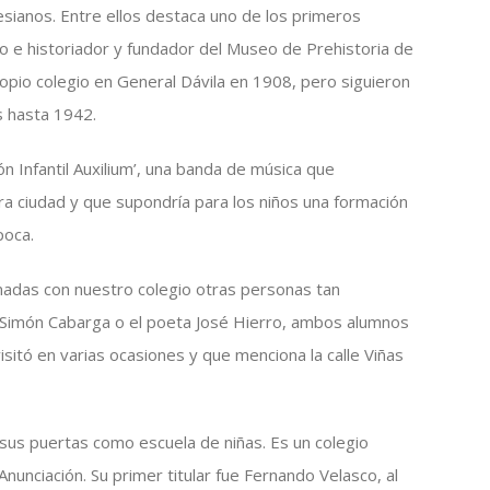
lesianos. Entre ellos destaca uno de los primeros
go e historiador y fundador del Museo de Prehistoria de
opio colegio en General Dávila en 1908, pero siguieron
s hasta 1942.
ón Infantil Auxilium’, una banda de música que
ra ciudad y que supondría para los niños una formación
poca.
nadas con nuestro colegio otras personas tan
r Simón Cabarga o el poeta José Hierro, ambos alumnos
isitó en varias ocasiones y que menciona la calle Viñas
 sus puertas como escuela de niñas. Es un colegio
nunciación. Su primer titular fue Fernando Velasco, al