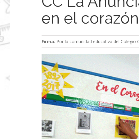
CC La Anunci
en el corazó
Firma:
Por la comunidad educativa del Colegio 
Ver
imagen
más
grande