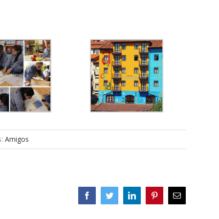
s:
Amigos
Facebook
Twitter
LinkedIn
Pinterest
Correo
electrónico