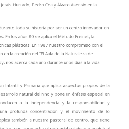
 Jesús Hurtado, Pedro Cea y Álvaro Asensio en la
 durante toda su historia por ser un centro innovador en
 En los años 80 se aplica el Método Freinet, la
écnicas plásticas. En 1987 nuestro compromiso con el
 en la creación del “El Aula de la Naturaleza de
y, nos acerca cada año durante unos días a la vida
n Infantil y Primaria que aplica aspectos propios de la
sarrollo natural del niño y pone un énfasis especial en
 conducen a la independencia y la responsabilidad y
 una profunda concentración y el movimiento de lo
aplica también a nuestra pastoral de centro, que tiene
stor, que aprovecha el potencial religioso y espiritual