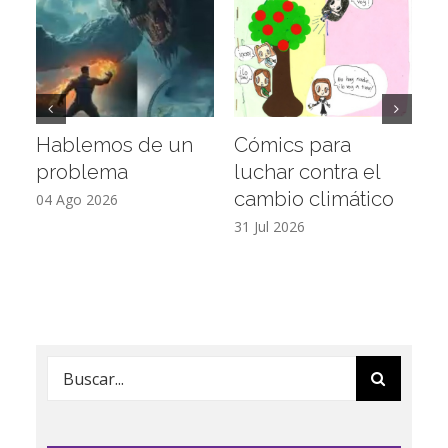
Hablemos de un
Cómics para
¿
problema
luchar contra el
f
cambio climático
p
04 Ago 2026
31 Jul 2026
27
Buscar: