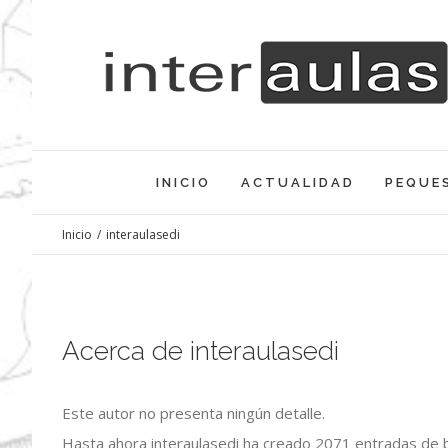
Saltar
al
contenido
INICIO
ACTUALIDAD
PEQUE
Inicio
/
interaulasedi
Acerca de
interaulasedi
Este autor no presenta ningún detalle.
Hasta ahora interaulasedi ha creado 2071 entradas de b