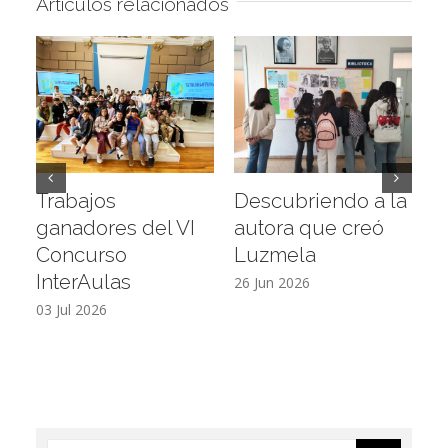
Artículos relacionados
Trabajos
Descubriendo a la
V
ganadores del VI
autora que creó
e
Concurso
Luzmela
d
InterAulas
26 Jun 2026
19
03 Jul 2026