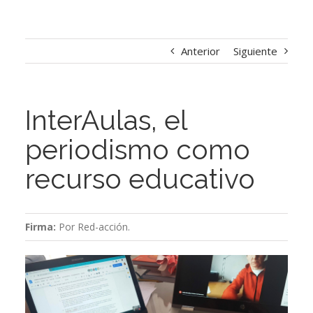
Anterior
Siguiente
InterAulas, el
periodismo como
recurso educativo
Firma:
Por Red-acción.
Ver
imagen
más