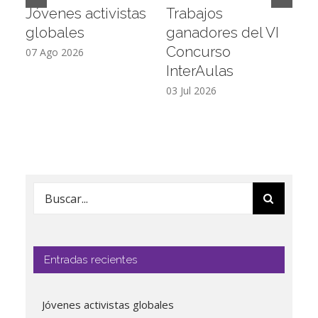
Jóvenes activistas
Trabajos
D
globales
ganadores del VI
a
Concurso
L
07 Ago 2026
InterAulas
26
03 Jul 2026
Buscar:
Entradas recientes
Jóvenes activistas globales