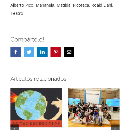
Alberto Pico
,
Marianela
,
Matilda
,
Picoteca
,
Roald Dahl
,
Teatro
Compártelo!
Facebook
Twitter
LinkedIn
Pinterest
Correo
electrónico
Artículos relacionados