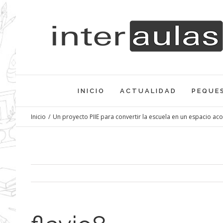
Saltar
al
contenido
INICIO
ACTUALIDAD
PEQUE
Inicio
/
Un proyecto PIIE para convertir la escuela en un espacio ac