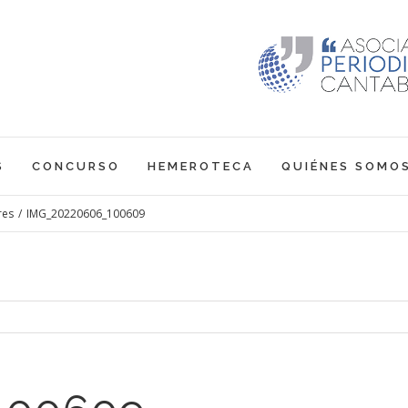
S
CONCURSO
HEMEROTECA
QUIÉNES SOMO
res
/
IMG_20220606_100609