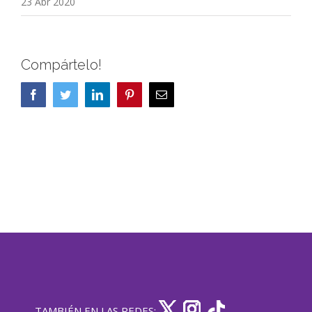
23 Abr 2020
Compártelo!
Facebook
Twitter
LinkedIn
Pinterest
Correo
electrónico
TAMBIÉN EN LAS REDES: