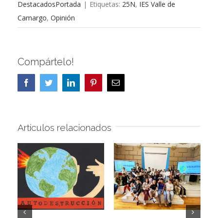
DestacadosPortada
|
Etiquetas:
25N
,
IES Valle de
Camargo
,
Opinión
Compártelo!
Facebook
Twitter
LinkedIn
Pinterest
Correo
electrónico
Artículos relacionados