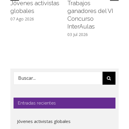
Jóvenes activistas
Trabajos
D
globales
ganadores del VI
a
Concurso
L
07 Ago 2026
InterAulas
26
03 Jul 2026
Buscar:
Entradas recientes
Jóvenes activistas globales