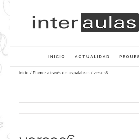
Saltar
al
contenido
INICIO
ACTUALIDAD
PEQUE
Inicio
/
El amor a través de las palabras
/
versos6