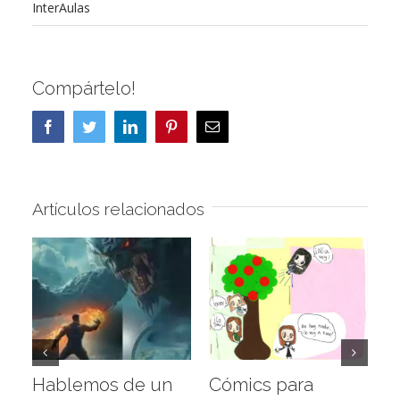
InterAulas
Compártelo!
Facebook
Twitter
LinkedIn
Pinterest
Correo
electrónico
Artículos relacionados
Hablemos de un
Cómics para
¿