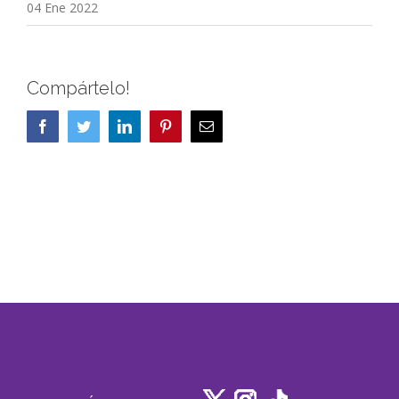
04 Ene 2022
Compártelo!
Facebook
Twitter
LinkedIn
Pinterest
Correo
electrónico