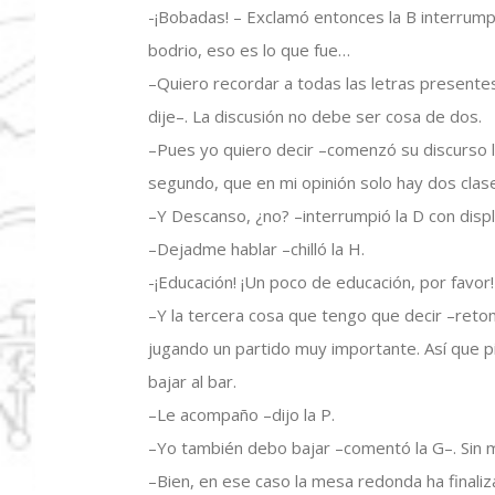
-¡Bobadas! – Exclamó entonces la B interrumpi
bodrio, eso es lo que fue…
–Quiero recordar a todas las letras present
dije–. La discusión no debe ser cosa de dos.
–Pues yo quiero decir –comenzó su discurso l
segundo, que en mi opinión solo hay dos cl
–Y Descanso, ¿no? –interrumpió la D con displ
–Dejadme hablar –chilló la H.
-¡Educación! ¡Un poco de educación, por favor!
–Y la tercera cosa que tengo que decir –reto
jugando un partido muy importante. Así que
bajar al bar.
–Le acompaño –dijo la P.
–Yo también debo bajar –comentó la G–. Sin m
–Bien, en ese caso la mesa redonda ha finali