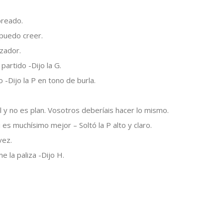
breado.
 puedo creer.
zador.
partido -Dijo la G.
 -Dijo la P en tono de burla.
y no es plan. Vosotros deberíais hacer lo mismo.
 es muchísimo mejor – Soltó la P alto y claro.
vez.
 la paliza -Dijo H.