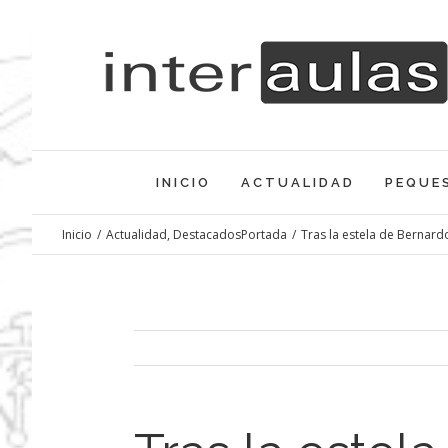
Saltar
al
contenido
INICIO
ACTUALIDAD
PEQUE
Inicio
/
Actualidad
,
DestacadosPortada
/
Tras la estela de Bernard