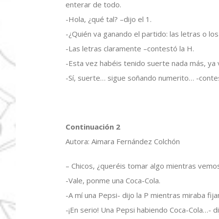
enterar de todo.
-Hola, ¿qué tal? –dijo el 1.
-¿Quién va ganando el partido: las letras o l
-Las letras claramente –contestó la H.
-Esta vez habéis tenido suerte nada más, ya v
-Sí, suerte… sigue soñando numerito… -conte
Continuación 2
Autora: Aimara Fernández Colchón
– Chicos, ¿queréis tomar algo mientras vemos
-Vale, ponme una Coca-Cola.
-A mí una Pepsi- dijo la P mientras miraba fij
-¡En serio! Una Pepsi habiendo Coca-Cola…- dij