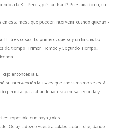
endo a la K–. Pero ¿qué fue Kant? Pues una birria, un
es en esta mesa que pueden intervenir cuando quieran –
a H– tres cosas. Lo primero, que soy un hincha. Lo
ases de tiempo, Primer Tiempo y Segundo Tiempo…
icencia.
 –dijo entonces la E.
mó su intervención la H– es que ahora mismo se está
 pido permiso para abandonar esta mesa redonda y
í es imposible que haya goles.
zado. Os agradezco vuestra colaboración –dije, dando