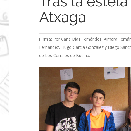
Tras la estel
Atxaga
Firma:
Por Carla Díaz Fernández, Aimara Ferná
Fernández, Hugo García González y Diego Sánche
de Los Corrales de Buelna.
Ver
imagen
más
grande