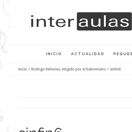
Saltar
al
contenido
INICIO
ACTUALIDAD
PEQUE
Inicio
/
Rodrigo Reñones, elegido por el balonmano
/
sinfin6