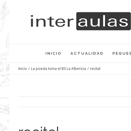
Saltar
al
contenido
INICIO
ACTUALIDAD
PEQUE
Inicio
/
La poesía toma el IES La Albericia
/
recital