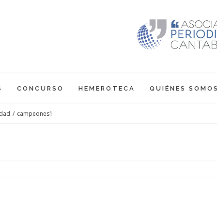
S
CONCURSO
HEMEROTECA
QUIÉNES SOMO
idad
/
campeones1