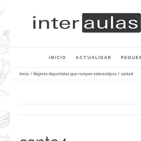
Saltar
al
contenido
INICIO
ACTUALIDAD
PEQUE
Inicio
/
Mujeres deportistas que rompen estereotipos
/
santa4