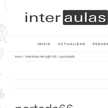
Saltar
al
contenido
INICIO
ACTUALIDAD
PEQUE
Inicio
/
InterAulas del siglo XXI
/
portada66