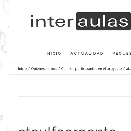
Saltar
al
contenido
INICIO
ACTUALIDAD
PEQUE
Inicio
/
Quienes somos
/
Centros participantes en el proyecto
/
at