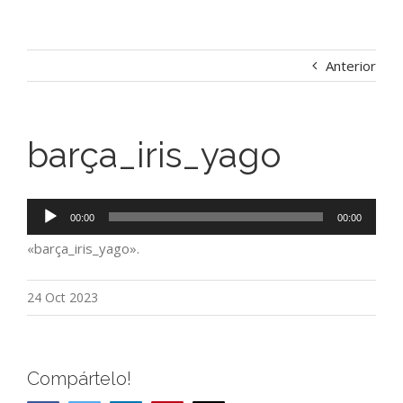
Anterior
barça_iris_yago
Reproductor
00:00
00:00
de
«barça_iris_yago».
audio
24 Oct 2023
Compártelo!