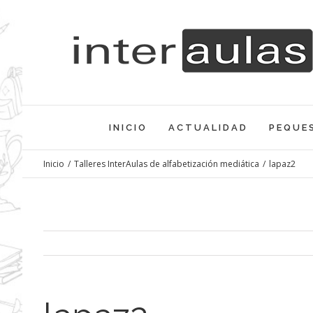
Saltar
al
contenido
INICIO
ACTUALIDAD
PEQUE
Inicio
/
Talleres InterAulas de alfabetización mediática
/
lapaz2