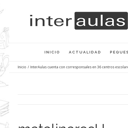
Saltar
al
contenido
INICIO
ACTUALIDAD
PEQUE
Inicio
/
InterAulas cuenta con corresponsales en 36 centros escolar