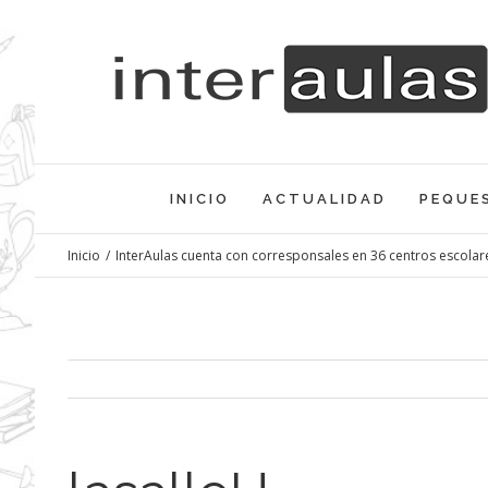
Saltar
al
contenido
INICIO
ACTUALIDAD
PEQUE
Inicio
/
InterAulas cuenta con corresponsales en 36 centros escolar