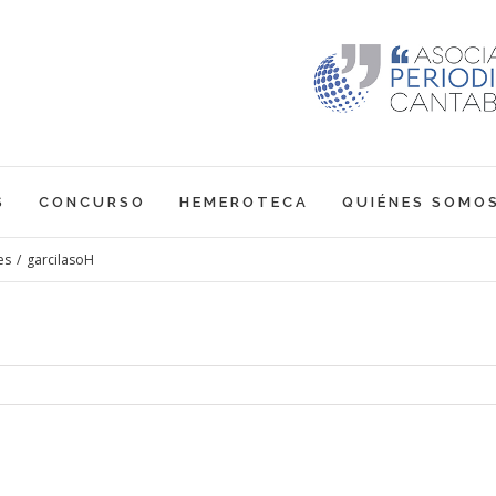
S
CONCURSO
HEMEROTECA
QUIÉNES SOMO
es
/
garcilasoH