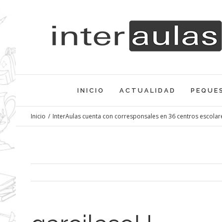
Saltar
al
contenido
INICIO
ACTUALIDAD
PEQUE
Inicio
/
InterAulas cuenta con corresponsales en 36 centros escolar