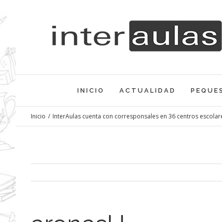
Saltar
al
contenido
INICIO
ACTUALIDAD
PEQUE
Inicio
/
InterAulas cuenta con corresponsales en 36 centros escolar